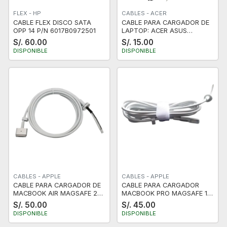
FLEX - HP
CABLES - ACER
CABLE FLEX DISCO SATA
CABLE PARA CARGADOR DE
OPP 14 P/N 6017B0972501
LAPTOP: ACER ASUS
SAMSUNG 3.0X1.1MM NUEVO
S/. 60.00
S/. 15.00
DISPONIBLE
DISPONIBLE
CABLES - APPLE
CABLES - APPLE
CABLE PARA CARGADOR DE
CABLE PARA CARGADOR
MACBOOK AIR MAGSAFE 2
MACBOOK PRO MAGSAFE 1
TIPO T - SOPORTA HASTA
TIPO L
S/. 50.00
S/. 45.00
85W
DISPONIBLE
DISPONIBLE