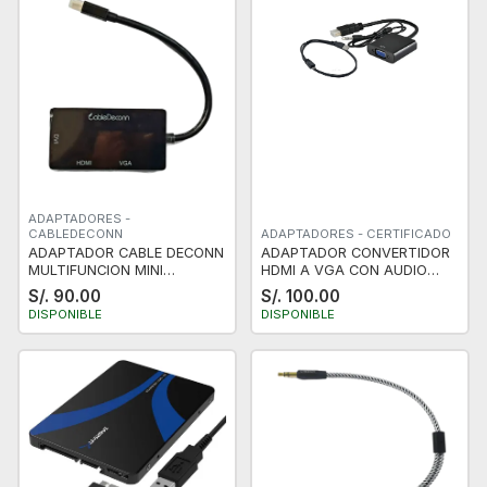
ADAPTADORES -
CABLEDECONN
ADAPTADORES - CERTIFICADO
ADAPTADOR CABLE DECONN
ADAPTADOR CONVERTIDOR
MULTIFUNCION MINI
HDMI A VGA CON AUDIO
DISPLAYPORT 3 EN 1 DE
AUXILIAR
S/. 90.00
S/. 100.00
THUNDERBOLT HDMI / DVI /
DISPONIBLE
DISPONIBLE
VGA