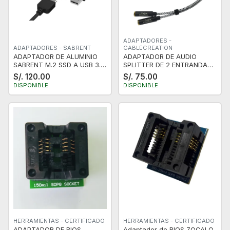
ADAPTADORES -
ADAPTADORES - SABRENT
CABLECREATION
ADAPTADOR DE ALUMINIO
ADAPTADOR DE AUDIO
SABRENT M.2 SSD A USB 3.0
SPLITTER DE 2 ENTRANDAS
/ SATA III 2.5" DE 6 GBPS
CABLE DUAL DE 3.5MM PARA
S/. 120.00
S/. 75.00
(EC-M2CU)
iPHONE iPAD iPOD TABLETS
DISPONIBLE
DISPONIBLE
MP3 CABLE CREATIONS
HERRAMIENTAS - CERTIFICADO
HERRAMIENTAS - CERTIFICADO
ADAPTADOR DE BIOS
Adaptador de BIOS ZOCALO