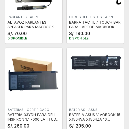
PARLANTES - APPLE
OTROS REPUESTOS - APPLE
ALTAVOZ PARLANTES
BARRA TACTIL / TOUCH BAR
SPEAKER PARA MACBOOK
PARA LAPTOP MACBOOK
PRO 13" A1278 (MID 2009-
PRO 13
S/. 70.00
S/. 190.00
MID 2010)
DISPONIBLE
DISPONIBLE
BATERIAS - CERTIFICADO
BATERIAS - ASUS
BATERIA 33YDH PARA DELL
BATERIA ASUS VIVOBOOK 15
INSPIRON 17 7000 LATITUD
X1504VA X1504ZA 16
13 3380
S1625PA 15 E1504FA
S/. 260.00
S/. 205.00
E1504GA 140LED X1405VA