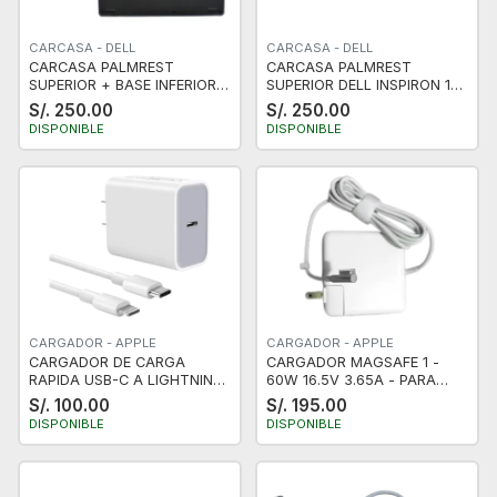
CARCASA - DELL
CARCASA - DELL
CARCASA PALMREST
CARCASA PALMREST
SUPERIOR + BASE INFERIOR
SUPERIOR DELL INSPIRON 14
DELL INSPIRON / VOSTRO 14
3467 3000 3465 3462 3468
S/. 250.00
S/. 250.00
3467 3000 3465 3462 3468
3478 3476 VOSTRO 14 3467
DISPONIBLE
DISPONIBLE
3478 3476 SIN LECTOR DE
3000 3465 3462 3468 3478
HUELLA
3476 VGA HDMI SIN LECTOR
DE HUELLA NUEVO
CARGADOR - APPLE
CARGADOR - APPLE
CARGADOR DE CARGA
CARGADOR MAGSAFE 1 -
RAPIDA USB-C A LIGHTNING
60W 16.5V 3.65A - PARA
DE 20W CON CABLE DE
MACBOOK PRO - USA
S/. 100.00
S/. 195.00
CARGA
CERTIFICADO
DISPONIBLE
DISPONIBLE