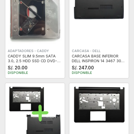
ADAPTADORES - CADDY
CARCASA - DELL
CADDY SLIM 9.5mm SATA
CARCASA BASE INFERIOR
3.0, 2.5 HDD SSD CD DVD-
DELL INSPIRON 14 3467 3000
ROM Laptop
3465 3462 3468 3478 3476
S/. 20.00
S/. 247.00
VOSTRO 14 3467 3000 3465
DISPONIBLE
DISPONIBLE
3462 3468 3478 3476 VGA
HDMI SIN LECTOR DE HUELLA
- NUEVO