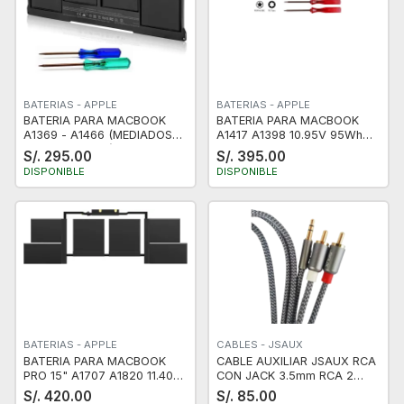
BATERIAS - APPLE
BATERIAS - APPLE
BATERIA PARA MACBOOK
BATERIA PARA MACBOOK
A1369 - A1466 (MEDIADOS
A1417 A1398 10.95V 95Wh
DEL 2011 - 2017) A1405 - 7.6V
2013/2014
S/. 295.00
S/. 395.00
55WH
DISPONIBLE
DISPONIBLE
BATERIAS - APPLE
CABLES - JSAUX
BATERIA PARA MACBOOK
CABLE AUXILIAR JSAUX RCA
PRO 15" A1707 A1820 11.40V
CON JACK 3.5mm RCA 2
6667 mAh
METROS CABLE NYLON,
S/. 420.00
S/. 85.00