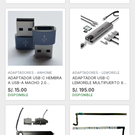
ADAPTADORES - ANHOME
ADAPTADORES - LEMORELE
ADAPTADOR USB-C HEMBRA
ADAPTADOR USB-C
A USB-A MACHO 2.0
LEMORELE MULTIPUERTO 9
480MBPS 3A COMPATIBLE
EN 1: GIGABIT ETHERNET, 100
S/. 15.00
S/. 195.00
CON 11, 12, 13, 14, 15 PLUS
W PD, HDMI 4K, USB 2.0,
DISPONIBLE
DISPONIBLE
PRO MAX, IPAD PRO AIR 4,
USB-C, LECTOR TARJETA
MINI 6 NUEVO
SD/TF, ACOPLAMIENTO
MACBOOK PRO Y STEAM
DECK