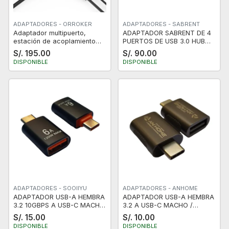
ADAPTADORES - ORROKER
ADAPTADORES - SABRENT
Adaptador multipuerto,
ADAPTADOR SABRENT DE 4
estación de acoplamiento
PUERTOS DE USB 3.0 HUB
portátil 9 en 1 tipo C
CON INTERRUPTORES
S/. 195.00
S/. 90.00
INDIVIDUALES DE ENERGIA
DISPONIBLE
DISPONIBLE
LED HB-UM43
ADAPTADORES - SOOIIYU
ADAPTADORES - ANHOME
ADAPTADOR USB-A HEMBRA
ADAPTADOR USB-A HEMBRA
3.2 10GBPS A USB-C MACHO
3.2 A USB-C MACHO /
6A 120W NUEVO
NUEVO
S/. 15.00
S/. 10.00
DISPONIBLE
DISPONIBLE