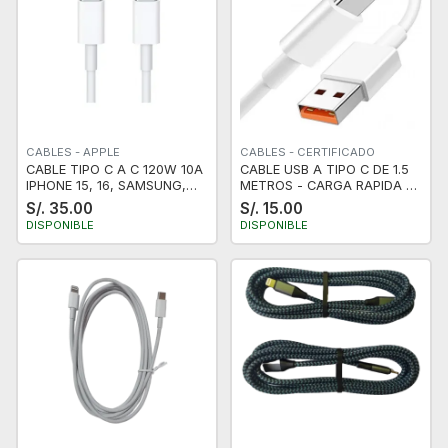
CABLES - APPLE
CABLES - CERTIFICADO
CABLE TIPO C A C 120W 10A
CABLE USB A TIPO C DE 1.5
IPHONE 15, 16, SAMSUNG,
METROS - CARGA RAPIDA -
HUAWEI 2M BLANCO
10 A 120W
S/. 35.00
S/. 15.00
DISPONIBLE
DISPONIBLE