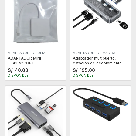
ADAPTADORES - OEM
ADAPTADORES - MARGAL
ADAPTADOR MINI
Adaptador multipuerto,
DISPLAYPORT
estación de acoplamiento
THUNDERBOLT PARA
portátil 10 en 1 con HDMI 4K
S/. 40.00
S/. 195.00
MACBOOK AIR CON SALIDA
HUB USB-C
DISPONIBLE
DISPONIBLE
HDMI VGA DVI BLANCO
NUEVO