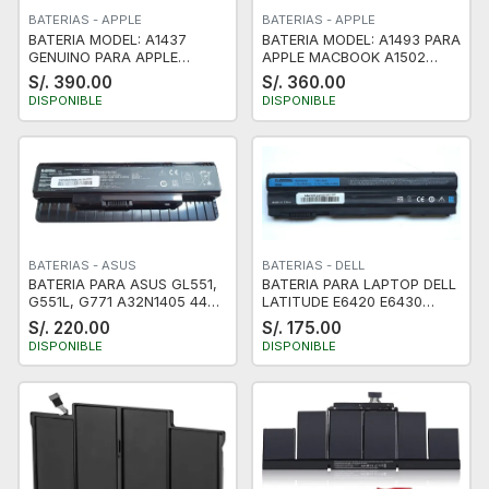
BATERIAS - APPLE
BATERIAS - APPLE
BATERIA MODEL: A1437
BATERIA MODEL: A1493 PARA
GENUINO PARA APPLE
APPLE MACBOOK A1502
MACBOOK PRO 13
11.36V, 74.9Wh, 6600mAh
S/. 390.00
S/. 360.00
DISPONIBLE
DISPONIBLE
BATERIAS - ASUS
BATERIAS - DELL
BATERIA PARA ASUS GL551,
BATERIA PARA LAPTOP DELL
G551L, G771 A32N1405 4400
LATITUDE E6420 E6430
mAh/48Wh
E5420 E5520 E5530 M5Y0S
S/. 220.00
S/. 175.00
DISPONIBLE
DISPONIBLE