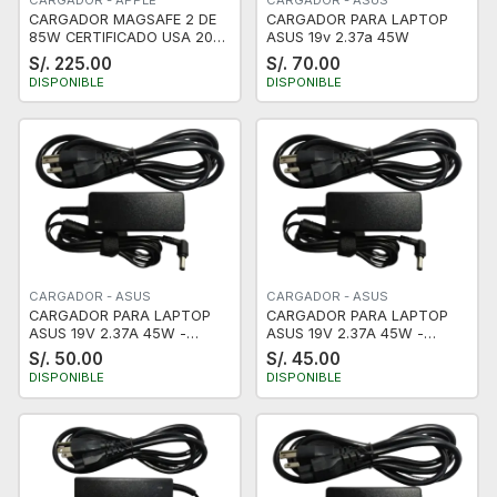
CARGADOR - APPLE
CARGADOR - ASUS
CARGADOR MAGSAFE 2 DE
CARGADOR PARA LAPTOP
85W CERTIFICADO USA 20V
ASUS 19v 2.37a 45W
4.25A
S/. 225.00
S/. 70.00
DISPONIBLE
DISPONIBLE
CARGADOR - ASUS
CARGADOR - ASUS
CARGADOR PARA LAPTOP
CARGADOR PARA LAPTOP
ASUS 19V 2.37A 45W -
ASUS 19V 2.37A 45W -
PUNTA CLASICA - NUEVO
PUNTA FINA - NUEVO
S/. 50.00
S/. 45.00
DISPONIBLE
DISPONIBLE