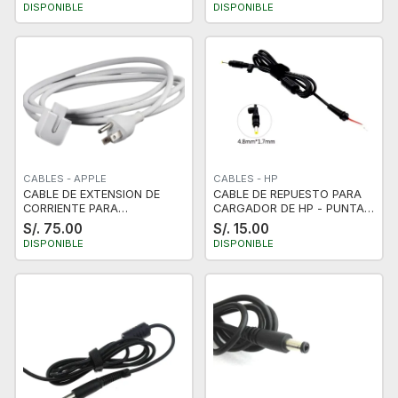
CHAPADO EN ORO DUAL USA
DISPONIBLE
DISPONIBLE
CABLES - APPLE
CABLES - HP
CABLE DE EXTENSION DE
CABLE DE REPUESTO PARA
CORRIENTE PARA
CARGADOR DE HP - PUNTA
CARGADOR PARA MACBOOK
BALA
S/. 75.00
S/. 15.00
DE 1.8 METROS PARA
DISPONIBLE
DISPONIBLE
MAGSAFE 1 y 2