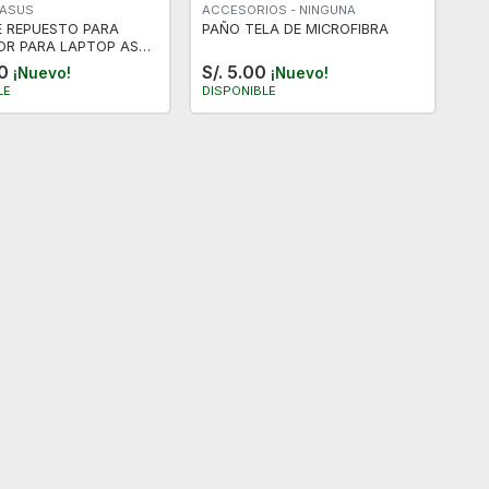
 ASUS
ACCESORIOS - NINGUNA
E REPUESTO PARA
PAÑO TELA DE MICROFIBRA
R PARA LAPTOP ASUS
FINA
00
S/. 5.00
¡Nuevo!
¡Nuevo!
LE
DISPONIBLE