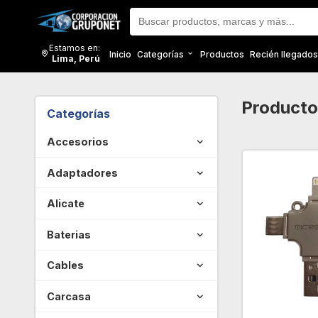
Estamos en:
Inicio
Categorías
Productos
Recién llegados
Lima, Perú
Producto
Categorías
Accesorios
- Todas las marcas -
Adaptadores
Certificado
- Todas las marcas -
Alicate
Dji
Anhome
- Todas las marcas -
Baterias
Ninguna
Apple
Relife
- Todas las marcas -
Cables
Oem
Cablecreation
Apple
- Todas las marcas -
Carcasa
Victsing
Cabledeconn
Asus