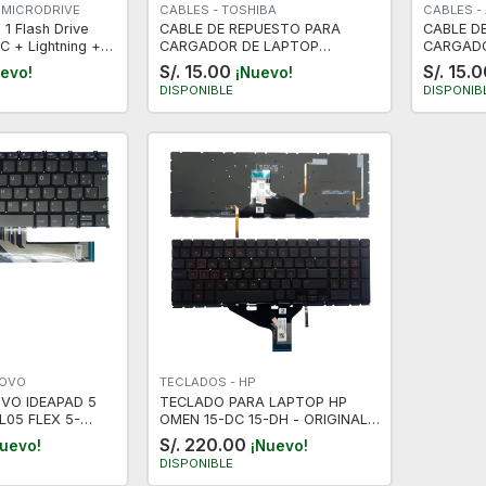
 MICRODRIVE
CABLES - TOSHIBA
CABLES -
1 Flash Drive
CABLE DE REPUESTO PARA
CABLE D
C + Lightning +
CARGADOR DE LAPTOP
CARGADO
tarjeta TF
TOSHIBA y ASUS - PUNTA
- PUNTA 
S/. 15.00
S/. 15.
evo!
¡Nuevo!
CLASICA
DISPONIBLE
DISPONIB
NOVO
TECLADOS - HP
VO IDEAPAD 5
TECLADO PARA LAPTOP HP
IL05 FLEX 5-
OMEN 15-DC 15-DH - ORIGINAL -
E05 5-14ITL05 5-
CON RETROILUMINACION -
S/. 220.00
uevo!
¡Nuevo!
ROILUMINADO -
LETRAS ROJAS
DISPONIBLE