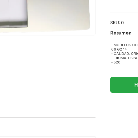
SKU: 0
Resumen
- MODELOS COM
66 G2 14
- CALIDAD: OR
- IDIOMA: ESP
- 520
H